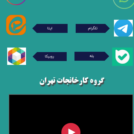
تلگرام
ایتا
بله
روبیکا
گروه کارخانجات تهران