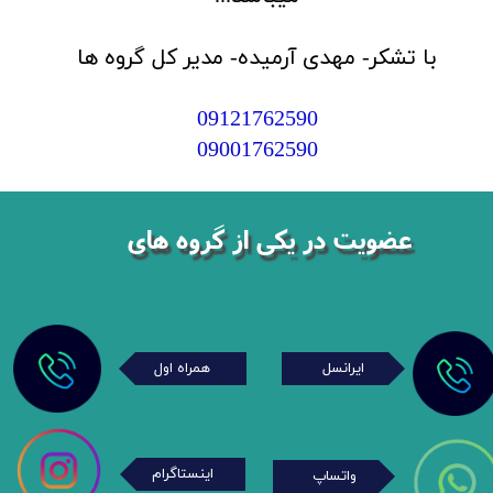
با تشکر- مهدی آرمیده- مدیر کل گروه ها​​​​​​​​​​​​​​
09121762590
09001762590
عضویت در یکی از گروه های
ایرانسل
همراه اول
اینستاگرام
واتساپ